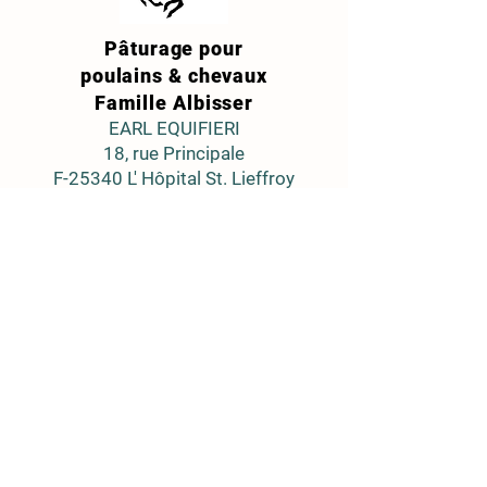
Pâturage pour
poulains & chevaux
Famille Albisser
EARL EQUIFIERI
18, rue Principale
F-25340 L' Hôpital St. Lieffroy
Tel:
+41 79 104 80 22
+33 7 72 14 29 70
pferdeweide@bluewin.ch
Folge uns auf