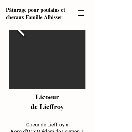
P
âturage pour poulains et
chevaux Famille Albisser
Licoeur
de Lieffroy
Coeur de Lieffroy x
Koro d'Or x Quidam de Leymen Z