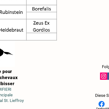
Fol
e pour
 chevaux
lbisser
IFIERI
incipale
Diese Se
l St. Lieffroy
Facebook
W