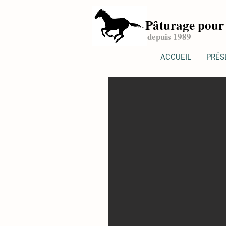
P
âturage pour 
depuis 1989
ACCUEIL
PRÉS