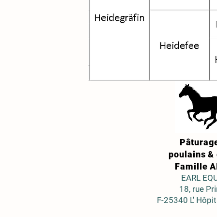
Pâturag
poulains &
Famille A
EARL EQU
18, rue Pr
F-25340 L' Hôpita